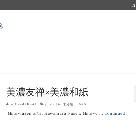
h
s
美濃友禅×美濃和紙
by
Hazuki Kani
|
posted in:
未分類
|
0
Mino-yuzen artist Kawamura Naoe x Mino-w …
Continued