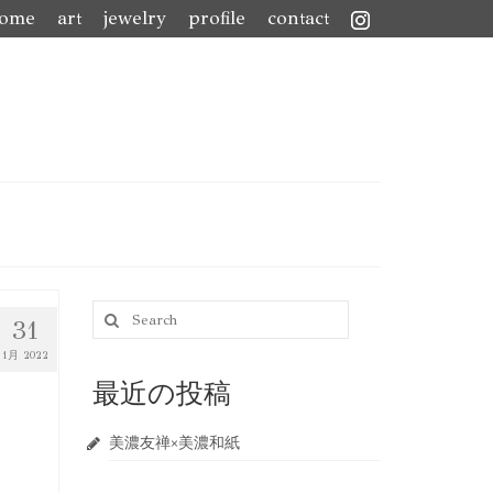
ome
art
jewelry
profile
contact
Search
31
for:
1月 2022
最近の投稿
美濃友禅×美濃和紙